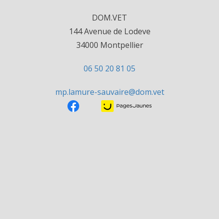
DOM.VET
144 Avenue de Lodeve
34000 Montpellier
06 50 20 81 05
mp.lamure-sauvaire@dom.vet