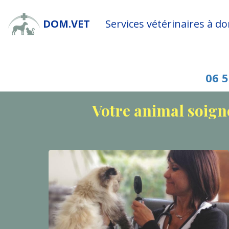
DOM.VET
Services vétérinaires à d
06 5
Votre animal soign