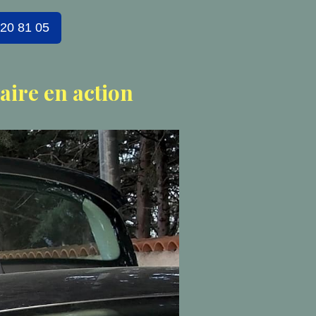
 20 81 05
aire en action