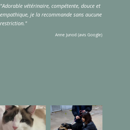
"Adorable vétérinaire, compétente, douce et
empathique, je la recommande sans aucune
restriction."
Anne Junod (avis Google)