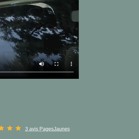
3 avis PagesJaunes