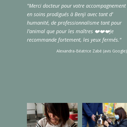
"Merci docteur pour votre accompagnement
en soins prodigués à Benji avec tant d’
humanité, de professionnalisme tant pour
l’animal que pour les maîtres ❤️❤️❤️Je
recommande fortement, les yeux fermés."
Alexandra-Béatrice Zabé (avis Google)